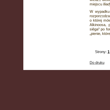
miejscu
Ilia
W wypadku 
rozporz±dz
o której mó
Alkinoosa, 
siêga³ po fo
„pienie, któ
Strony:
1
Do druku