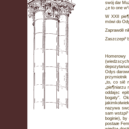
swój dar Mu
¿e to one w³
W XXII pie
mówi do Od
Zaprawdê nik
Zaszczepi³ 
Homerow
(wiedz±cych
depozytariu
Odys darowu
przymiotnik
„to, co siê 
„pie¶niarzu
oddaj±c epi
bogaty”. Ok
jakimkolwie
nazywa swoj
sam wst±pi³
boginie), by
postaæ Femi
wiedz± dost