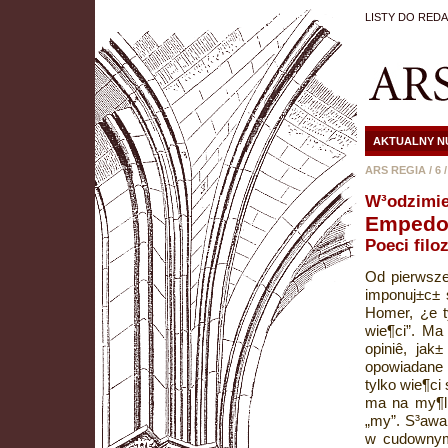
LISTY DO REDA
AKTUALNY N
ARS REGIA
/
6
W³odzimie
Empedok
Poeci filo
Od pierwsze
imponuj±c± 
Homer, ¿e t
wie¶ci”. Ma
opiniê, jak
opowiadane 
tylko wie¶ci
ma na my¶li
„my”. S³awa
w cudownym