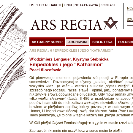
|
|
|
LISTY DO REDAKCJI
LINKI
NOTA PRAWNA
KONTAKT
NEW
SZU
AKTUALNY NUMER
ARCHIWUM
BIBLIOTEKA
POLUBI
ARS REGIA
/
6
/
EMPEDOKLES I JEGO "KATHARMOI"
W³odzimierz Lengauer, Krystyna Stebnicka
Empedokles i jego "Katharmoi"
Poeci filozofowie
Od pierwszego momentu pojawienia siê poezji w Europie o
samowiedz±. Rozpoczynaj±c s³ynny „katalog okrêtów” pow
wszystko widz± (a wiêc – wiedz±) a ludzie „s³ysz± wie¶ci”.
szczególnego rodzaju, raczej s³awê i opiniê, jak± bohaterowi
ni¿ zwyk³e s³owa opowiadane o ludziach. Gdy mówi jednak „my
tylko wie¶ci s³yszymy” (
Iliada
, II 486 w przek³adzie Ignacego
poetów i sam siê do nich zalicza wtr±caj±c niewielkie s³ówko 
bowiem w pie¶niach aojdów, którzy pozostaj± w cudownym z
Homer, i Hezjod zawdziêczaj± swój dar Muzom. Autor
Prac i dn
Iliady podkre¶la, ¿e to one w³a¶nie kaza³y mu „pie¶ni uk³adaæ w
W XXII pie¶ni
Odysei
Femios b³agaj±c o ¿ycie w czasie rzezi za
Zaprawdê nikt mnie nie uczy³, lecz w sercu moim te pie¶ni