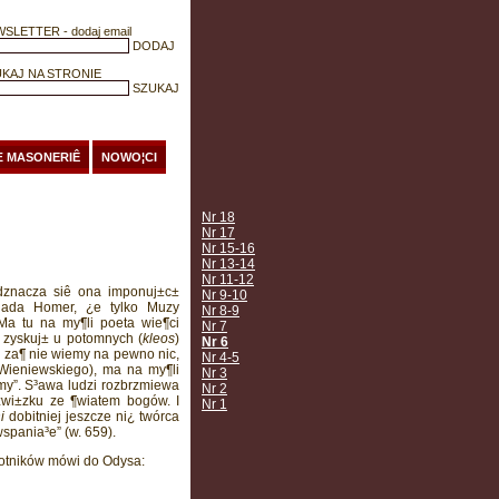
SLETTER - dodaj email
KAJ NA STRONIE
Æ MASONERIÊ
NOWO¦CI
Nr 18
Nr 17
Nr 15-16
Nr 13-14
Nr 11-12
dznacza siê ona imponuj±c±
Nr 9-10
iada Homer, ¿e tylko Muzy
Nr 8-9
 Ma tu na my¶li poeta wie¶ci
Nr 7
e zyskuj± u potomnych (
kleos
)
Nr 6
 za¶ nie wiemy na pewno nic,
Nr 4-5
 Wieniewskiego), ma na my¶li
Nr 3
„my”. S³awa ludzi rozbrzmiewa
Nr 2
wi±zku ze ¶wiatem bogów. I
Nr 1
i
dobitniej jeszcze ni¿ twórca
spania³e” (w. 659).
lotników mówi do Odysa: