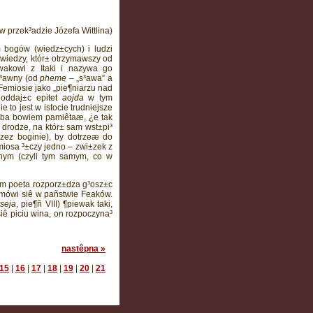
w przek³adzie Józefa Wittlina)
 bogów (wiedz±cych) i ludzi
 wiedzy, któr± otrzymawszy od
akowi z Itaki i nazywa go
s³awny (od
pheme
– „s³awa” a
o Femiosie jako „pie¶niarzu nad
 oddaj±c epitet
aojda
w tym
 to jest w istocie trudniejsze
eba bowiem pamiêtaæ, ¿e tak
 drodze, na któr± sam wst±pi³
zez boginie), by dotrzeæ do
miosa ³±czy jedno – zwi±zek z
lnym (czyli tym samym, co w
im poeta rozporz±dza g³osz±c
j mówi siê w pañstwie Feaków.
seja
, pie¶ñ VIII) ¶piewak taki,
iê piciu wina, on rozpoczyna³
nastêpna »
15
|
16
|
17
|
18
|
19
|
20
|
21