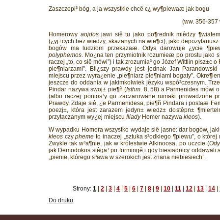
Zaszczepi³ bóg, a ja wszystkie chcê c¿ wy¶piewaæ jak bogu
(ww. 356-357 
Homerowy
aojdos
jawi siê tu jako po¶rednik miêdzy ¶wiatem
(¿yj±cych bez wiedzy, skazanych na wie¶ci), jako depozytariusz
bogów ma ludziom przekazaæ. Odys darowuje ¿ycie ¶piew
polyphemos
. Mo¿na ten przymiotnik rozumieæ po prostu jako 
raczej „to, co siê mówi”) i tak zrozumia³ go Józef Wittlin pisz±c 
pie¶niarzami”. Bli¿szy prawdy jest jednak Jan Parandowski
miejscu przez wyra¿enie „pie¶niarz pie¶niami bogaty”. Okre¶lenie
jeszcze do oddania w jakimkolwiek jêzyku wspó³czesnym. Trz
Pindar nazywa swoj± pie¶ñ (
Isthm
. 8, 58) a Parmenides mówi o
(albo raczej ponios³y go zaczarowane rumaki prowadzone pr
Prawdy. Zdaje siê, ¿e Parmenidesa, pie¶ñ Pindara i postaæ Fe
poezj±, która jest zarazem jedyn± wiedz± dostêpn± ¶mierte
przytaczanym wy¿ej miejscu
Iliady
Homer nazywa
kleos
).
W wypadku Homera wszystko wydaje siê jasne: dar bogów, jak
kleos
czy
pheme
to inaczej „sztuka s³odkiego ¶piewu”, o które
Zwykle tak w³a¶nie, jak w królestwie Alkinoosa, po uczcie (
Ody
jak Demodokos siêga³ po formingê i gdy biesiadnicy oddawali s
„pienie, którego s³awa w szerokich jest znana niebiesiech”.
Strony:
1
|
2
|
3
|
4
|
5
|
6
|
7
|
8
|
9
|
10
|
11
|
12
|
13
|
14
|
Do druku